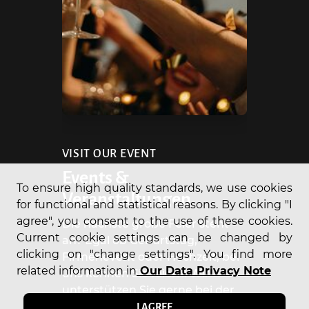
VISIT OUR EVENT
Events &
To ensure high quality standards, we use cookies
Veranstaltungen
for functional and statistical reasons. By clicking "I
agree", you consent to the use of these cookies.
Die nächste große Feier steht
Current cookie settings can be changed by
an? Egal ob Geburtstag,
clicking on "change settings". You find more
Firmenevent oder Hochzeit, bei
related information in
Our Data Privacy Note
uns können Sie feiern! Wir
unterstützen Sie gerne bei der
Organisation im Vorfeld, der
I AGREE