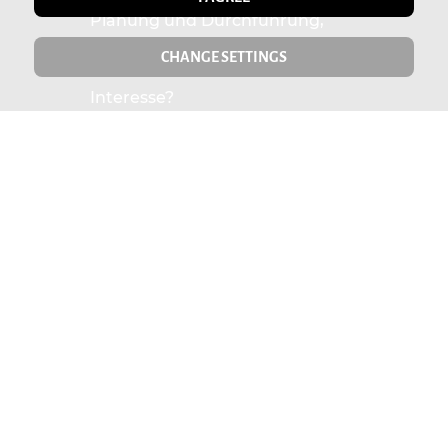
Planung und Durchführung,
damit Sie und Ihre Gäste eine
CHANGE SETTINGS
unvergessliche Feier erleben.
Interesse?
Dann
... read more